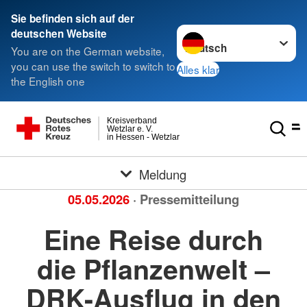
Sie befinden sich auf der
Sprache wechseln zu
deutschen Website
You are on the German website,
you can use the switch to switch to
Alles klar
the English one
Kreisverband
Wetzlar e. V.
in Hessen - Wetzlar
Meldung
05.05.2026
· Pressemitteilung
Eine Reise durch
die Pflanzenwelt –
DRK-Ausflug in den