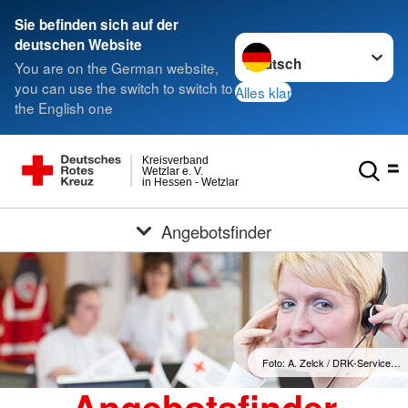
Sie befinden sich auf der
Sprache wechseln zu
deutschen Website
You are on the German website,
you can use the switch to switch to
Alles klar
the English one
Kreisverband
Wetzlar e. V.
in Hessen - Wetzlar
Angebotsfinder
Foto: A. Zelck / DRK-Service…
Angebotsfinder