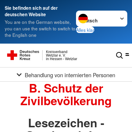
Sie befinden sich auf der
Sprache wechseln zu
deutschen Website
You are on the German website,
you can use the switch to switch to
Alles klar
the English one
Kreisverband
Wetzlar e. V.
in Hessen - Wetzlar
Behandlung von internierten Personen
B. Schutz der
Zivilbevölkerung
Lesezeichen -