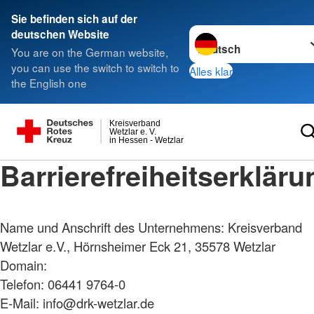
Sie befinden sich auf der
Sprache wechseln zu
deutschen Website
You are on the German website,
you can use the switch to switch to
Alles klar
the English one
Kreisverband
Wetzlar e. V.
in Hessen - Wetzlar
Barrierefreiheitserkläru
Name und Anschrift des Unternehmens: Kreisverband
Wetzlar e.V., Hörnsheimer Eck 21, 35578 Wetzlar
Domain:
Telefon: 06441 9764-0
E-Mail: info@drk-wetzlar.de