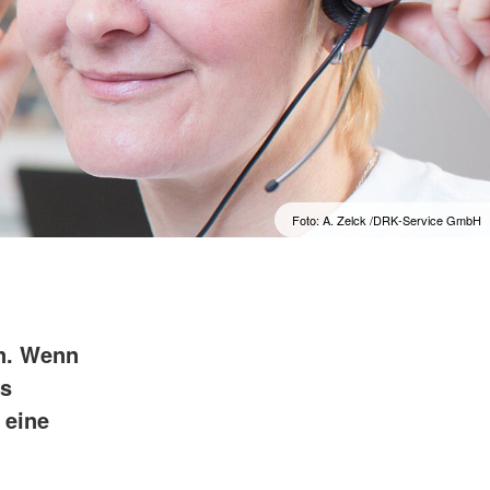
Foto: A. Zelck /DRK-Service GmbH
n. Wenn
es
 eine