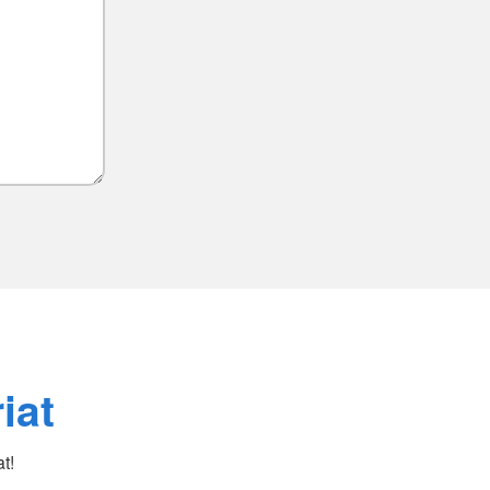
iat
t!