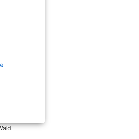
de
Wald,