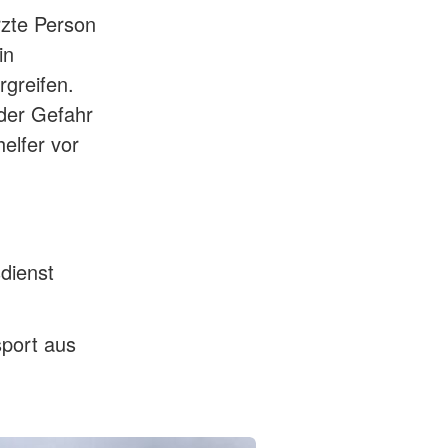
rzte Person
in
rgreifen.
 der Gefahr
helfer vor
dienst
sport aus