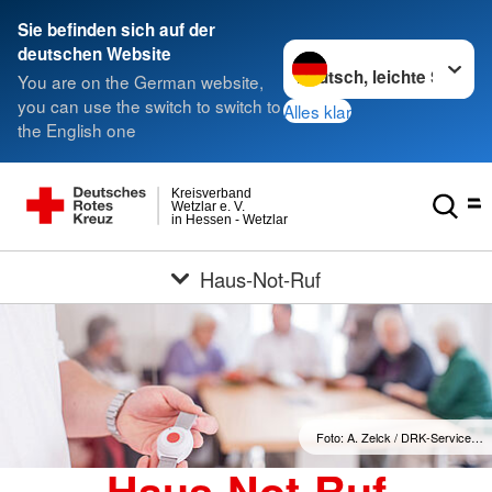
Sie befinden sich auf der
Sprache wechseln zu
deutschen Website
You are on the German website,
you can use the switch to switch to
Alles klar
the English one
Kreisverband
Wetzlar e. V.
in Hessen - Wetzlar
Haus-Not-Ruf
Foto: A. Zelck / DRK-Service…
Haus-Not-Ruf